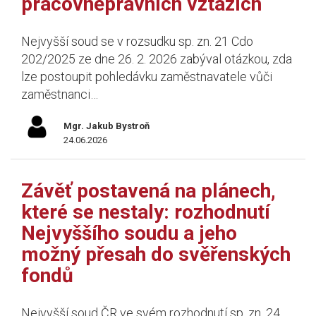
pracovněprávních vztazích
Nejvyšší soud se v rozsudku sp. zn. 21 Cdo
202/2025 ze dne 26. 2. 2026 zabýval otázkou, zda
lze postoupit pohledávku zaměstnavatele vůči
zaměstnanci…
Mgr. Jakub Bystroň
24.06.2026
Závěť postavená na plánech,
které se nestaly: rozhodnutí
Nejvyššího soudu a jeho
možný přesah do svěřenských
fondů
Nejvyšší soud ČR ve svém rozhodnutí sp. zn. 24